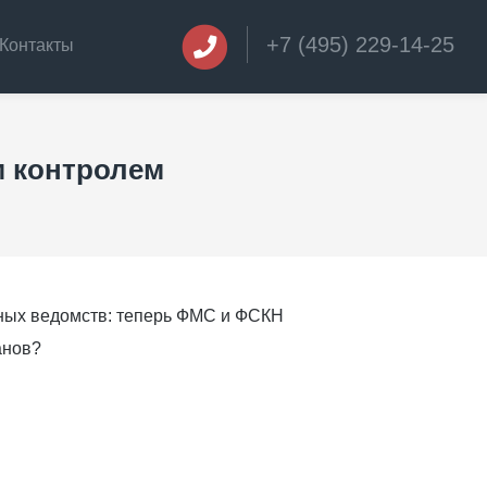
+7 (495) 229-14-25
Контакты
м контролем
ных ведомств: теперь ФМС и ФСКН
анов?