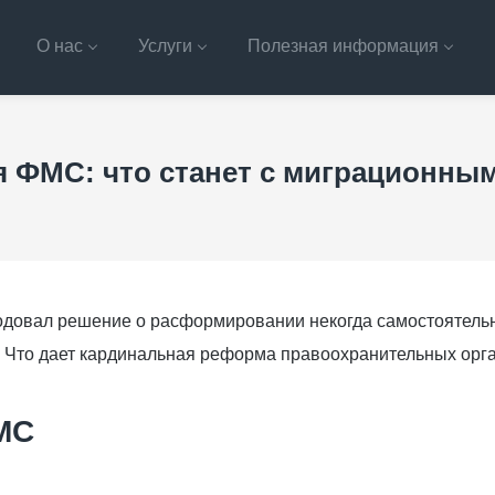
О нас
Услуги
Полезная информация
 ФМС: что станет с миграционны
одовал решение о расформировании некогда самостоятель
 Что дает кардинальная реформа правоохранительных орг
МС