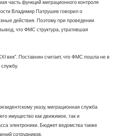
омая часть функций миграционного контроля
асности Владимир Патрушев говорил о
скные действия. Поэтому при проведении
вывод, что ФМС структура, утратившая
I век”. Поставнин считает, что ФМС пошла не в
 службу.
езидентскому указу, миграционная служба
его имущество как движимое, так и
асса электроники. Бюджет ведомства также
щений сотрудников.