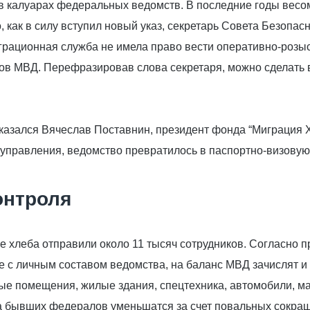
л в калуарах федеральных ведомств. В последние годы вес
о, как в силу вступил новый указ, секретарь Совета Безоп
грационная служба не имела право вести оперативно-розы
ов МВД. Перефразировав слова секретаря, можно сделать 
азался Вячеслав Поставнин, президент фонда “Миграция XX
 управления, ведомство превратилось в паспортно-визовую
онтроля
хлеба отправили около 11 тысяч сотрудников. Согласно пр
е с личным составом ведомства, на баланс МВД зачислят и 
ные помещения, жилые здания, спецтехника, автомобили, м
на бывших федералов уменьшатся за счет повальных сокра