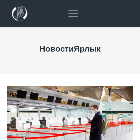
НовостиЯрлык