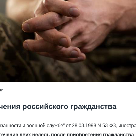
ИИ
чения российского гражданства
занности и военной службе” от 28.03.1998 N 53-ФЗ, иност
 течение двух недель после приобретения гражданства
.